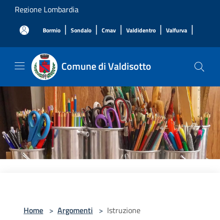
Salta al contenuto principale
Regione Lombardia
|
|
|
|
|
Bormio
Sondalo
Cmav
Valdidentro
Valfurva
Comune di Valdisotto
Home
>
Argomenti
>
Istruzione