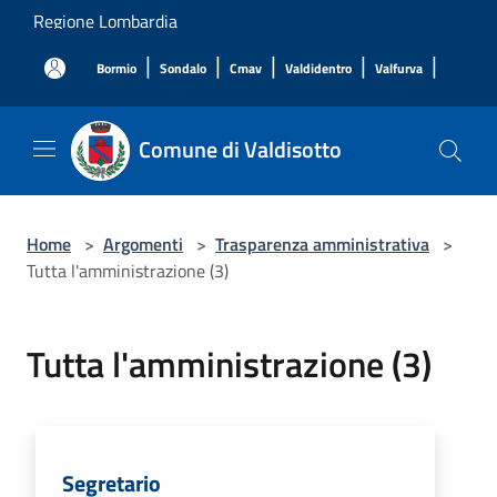
Salta al contenuto principale
Regione Lombardia
|
|
|
|
|
Bormio
Sondalo
Cmav
Valdidentro
Valfurva
Comune di Valdisotto
Home
>
Argomenti
>
Trasparenza amministrativa
>
Tutta l'amministrazione (3)
Tutta l'amministrazione (3)
Segretario